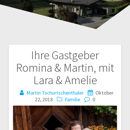
Ihre Gastgeber
Beitragsnavigation
Romina & Martin, mit
Lara & Amelie
Martin Tschurtschenthaler
Oktober
22, 2018
Familie
0