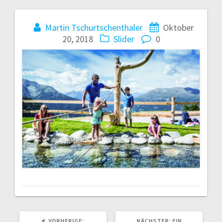
Beitragsnavigation
Martin Tschurtschenthaler
Oktober
20, 2018
Slider
0
VORHERIGER
NÄCHSTER
VORHERIGE:
NÄCHSTER:
EIN