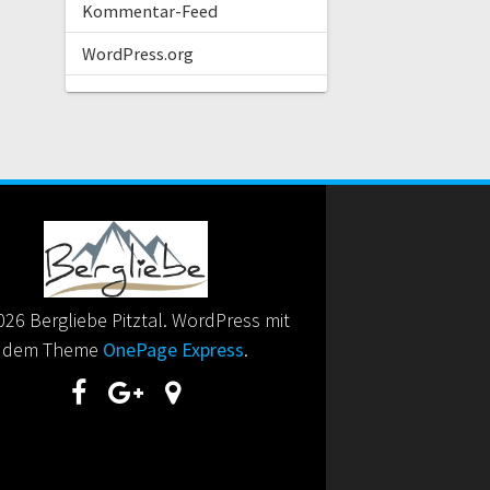
Kommentar-Feed
WordPress.org
26 Bergliebe Pitztal. WordPress mit
dem Theme
OnePage Express
.