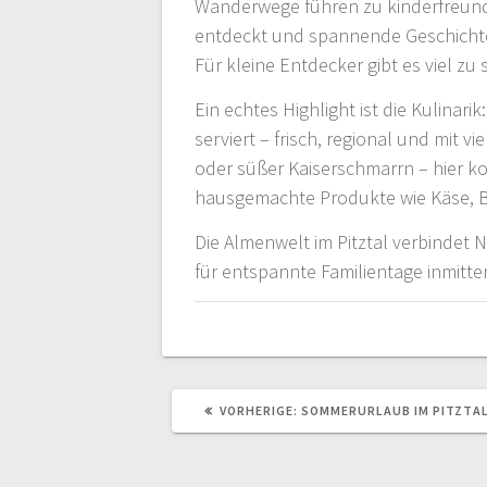
Wanderwege führen zu kinderfreundl
entdeckt und spannende Geschichte
Für kleine Entdecker gibt es viel z
Ein echtes Highlight ist die Kulinari
serviert – frisch, regional und mit v
oder süßer Kaiserschmarrn – hier k
hausgemachte Produkte wie Käse, B
Die Almenwelt im Pitztal verbindet 
für entspannte Familientage inmitten
VORHERIGER
VORHERIGE:
SOMMERURLAUB IM PITZTA
BEITRAG: