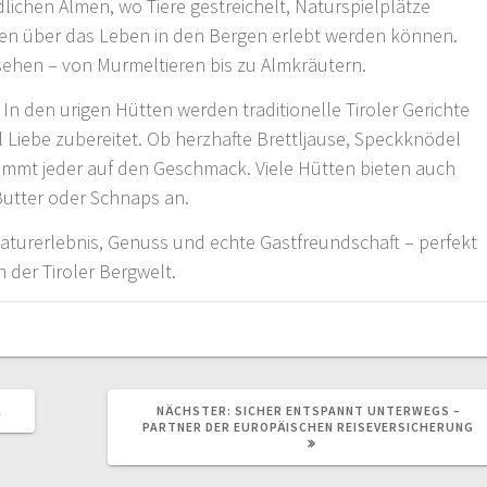
ichen Almen, wo Tiere gestreichelt, Naturspielplätze
n über das Leben in den Bergen erlebt werden können.
u sehen – von Murmeltieren bis zu Almkräutern.
k: In den urigen Hütten werden traditionelle Tiroler Gerichte
iel Liebe zubereitet. Ob herzhafte Brettljause, Speckknödel
ommt jeder auf den Geschmack. Viele Hütten bieten auch
utter oder Schnaps an.
Naturerlebnis, Genuss und echte Gastfreundschaft – perfekt
 der Tiroler Bergwelt.
NÄCHSTER
L
NÄCHSTER:
SICHER ENTSPANNT UNTERWEGS –
BEITRAG:
PARTNER DER EUROPÄISCHEN REISEVERSICHERUNG